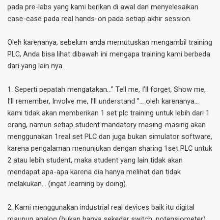
pada pre-labs yang kami berikan di awal dan menyelesaikan
case-case pada real hands-on pada setiap akhir session.
Oleh karenanya, sebelum anda memutuskan mengambil training
PLC, Anda bisa lihat dibawah ini mengapa training kami berbeda
dari yang lain nya...
1. Seperti pepatah mengatakan…” Tell me, I’ll forget, Show me,
I’ll remember, Involve me, I’ll understand ”… oleh karenanya…
kami tidak akan memberikan 1 set plc training untuk lebih dari 1
orang, namun setiap student mandatory masing-masing akan
menggunakan 1real set PLC dan juga bukan simulator software,
karena pengalaman menunjukan dengan sharing 1set PLC untuk
2 atau lebih student, maka student yang lain tidak akan
mendapat apa-apa karena dia hanya melihat dan tidak
melakukan… (ingat..learning by doing).
2. Kami menggunakan industrial real devices baik itu digital
maupun analog (bukan hanya sekedar switch, potensiometer),