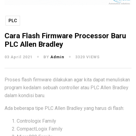
PLC
Cara Flash Firmware Processor Baru
PLC Allen Bradley
03 April 2021
BY
Admin
3320 VIEWS
Proses flash firmware dilakukan agar kita dapat menuliskan
program kedalam sebuah controller atau PLC Allen Bradley
dalam kondisi baru.
Ada beberapa tipe PLC Allen Bradley yang harus di flash:
Contrologix Family
CompactLogix Family